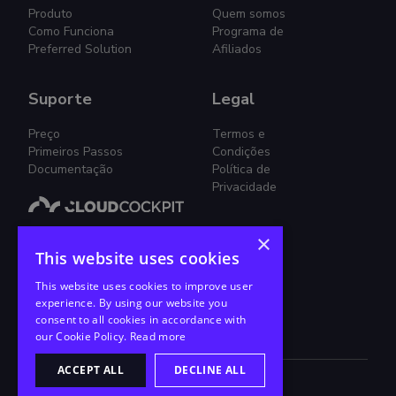
Produto
Quem somos
Como Funciona
Programa de
Preferred Solution
Afiliados
Suporte
Legal
Preço
Termos e
Primeiros Passos
Condições
Documentação
Política de
Privacidade
×
Gestão Smplificada de Nuvem.
This website uses cookies
Junte-se a nós nessa jornada!
This website uses cookies to improve user
experience. By using our website you
consent to all cookies in accordance with
our Cookie Policy.
Read more
ACCEPT ALL
DECLINE ALL
2026
©
CloudCockpit