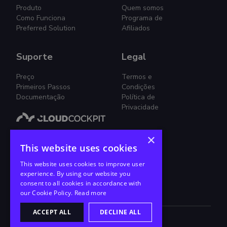
Produto
Quem somos
Como Funciona
Programa de
Preferred Solution
Afiliados
Suporte
Legal
Preço
Termos e
Primeiros Passos
Condições
Documentação
Política de
Privacidade
×
Gestão Smplificada de Nuvem.
This website uses cookies
Junte-se a nós nessa jornada!
This website uses cookies to improve user
experience. By using our website you
consent to all cookies in accordance with
our Cookie Policy.
Read more
ACCEPT ALL
DECLINE ALL
2026
©
CloudCockpit